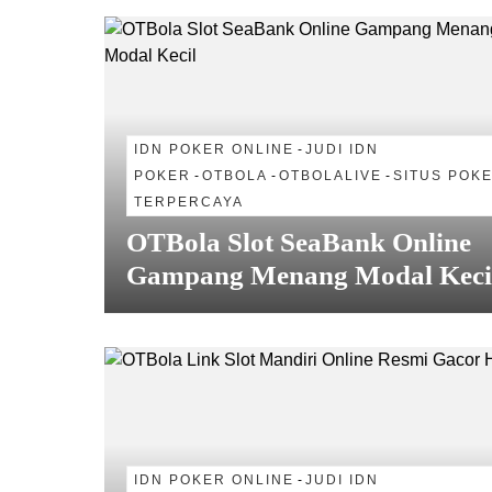
IDN POKER ONLINE
-
JUDI IDN
POKER
-
OTBOLA
-
OTBOLALIVE
-
SITUS POK
TERPERCAYA
OTBola Slot SeaBank Online
Gampang Menang Modal Keci
IDN POKER ONLINE
-
JUDI IDN