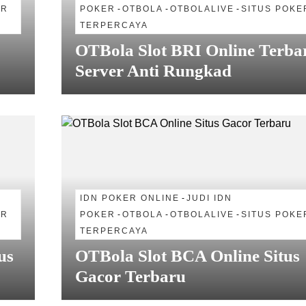
ER
POKER
-
OTBOLA
-
OTBOLALIVE
-
SITUS POKE
TERPERCAYA
OTBola Slot BRI Online Terba
Server Anti Rungkad
IDN POKER ONLINE
-
JUDI IDN
ER
POKER
-
OTBOLA
-
OTBOLALIVE
-
SITUS POKE
TERPERCAYA
us
OTBola Slot BCA Online Situs
Gacor Terbaru