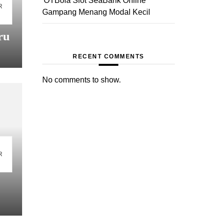
OTBola Slot SeaBank Online
R
Gampang Menang Modal Kecil
ru
RECENT COMMENTS
No comments to show.
R