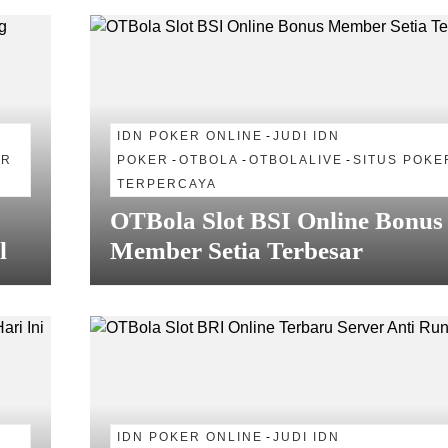
IDN POKER ONLINE
-
JUDI IDN
ER
POKER
-
OTBOLA
-
OTBOLALIVE
-
SITUS POKE
TERPERCAYA
OTBola Slot BSI Online Bonus
l
Member Setia Terbesar
IDN POKER ONLINE
-
JUDI IDN