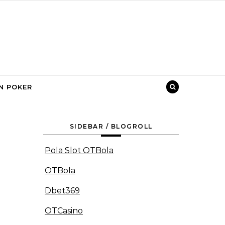
DN POKER
SIDEBAR / BLOGROLL
Pola Slot OTBola
OTBola
Dbet369
OTCasino