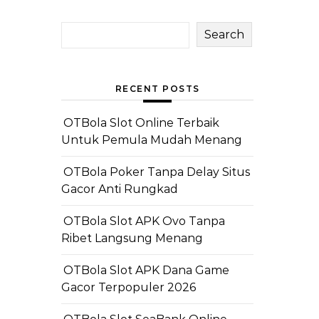
Search
RECENT POSTS
OTBola Slot Online Terbaik
Untuk Pemula Mudah Menang
OTBola Poker Tanpa Delay Situs
Gacor Anti Rungkad
OTBola Slot APK Ovo Tanpa
Ribet Langsung Menang
OTBola Slot APK Dana Game
Gacor Terpopuler 2026