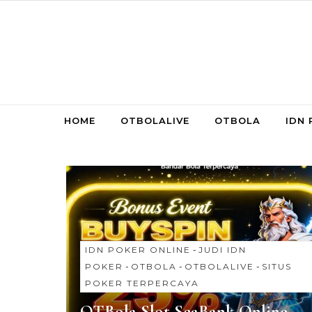
Skip to content
HOME
OTBOLALIVE
OTBOLA
IDN 
IDN POKER ONLINE
-
JUDI IDN
POKER
-
OTBOLA
-
OTBOLALIVE
-
SITUS
POKER TERPERCAYA
OTBola Slot SeaBank Online