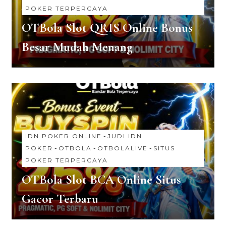
POKER TERPERCAYA
OTBola Slot QRIS Online Bonus
Besar Mudah Menang
IDN POKER ONLINE
-
JUDI IDN
POKER
-
OTBOLA
-
OTBOLALIVE
-
SITUS
POKER TERPERCAYA
OTBola Slot BCA Online Situs
Gacor Terbaru