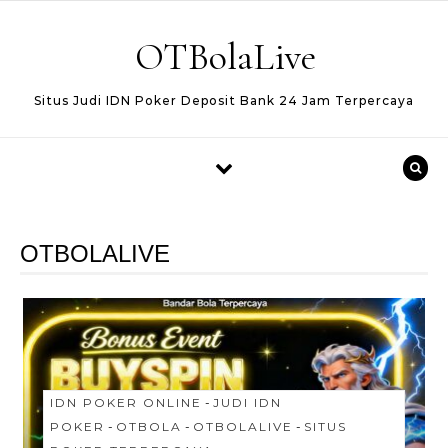
Skip to content
OTBolaLive
Situs Judi IDN Poker Deposit Bank 24 Jam Terpercaya
OTBOLALIVE
IDN POKER ONLINE
-
JUDI IDN
POKER
-
OTBOLA
-
OTBOLALIVE
-
SITUS