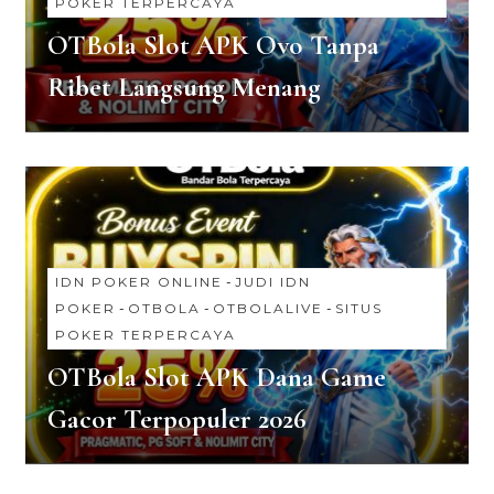
POKER TERPERCAYA
OTBola Slot APK Ovo Tanpa
Ribet Langsung Menang
IDN POKER ONLINE
-
JUDI IDN
POKER
-
OTBOLA
-
OTBOLALIVE
-
SITUS
POKER TERPERCAYA
OTBola Slot APK Dana Game
Gacor Terpopuler 2026