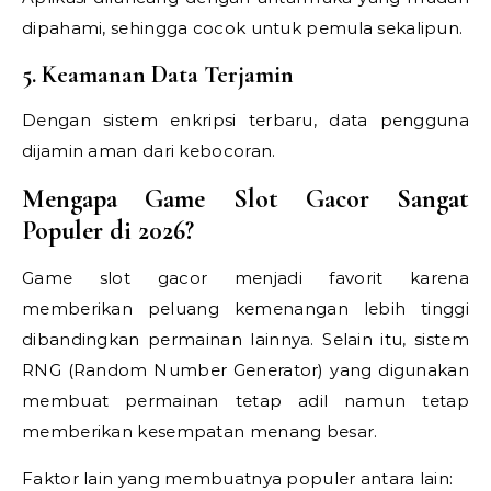
dipahami, sehingga cocok untuk pemula sekalipun.
5. Keamanan Data Terjamin
Dengan sistem enkripsi terbaru, data pengguna
dijamin aman dari kebocoran.
Mengapa Game Slot Gacor Sangat
Populer di 2026?
Game slot gacor menjadi favorit karena
memberikan peluang kemenangan lebih tinggi
dibandingkan permainan lainnya. Selain itu, sistem
RNG (Random Number Generator) yang digunakan
membuat permainan tetap adil namun tetap
memberikan kesempatan menang besar.
Faktor lain yang membuatnya populer antara lain: