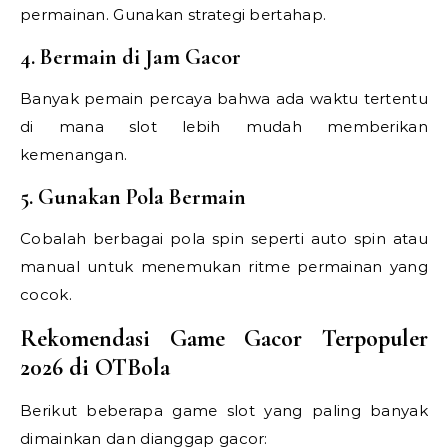
permainan. Gunakan strategi bertahap.
4. Bermain di Jam Gacor
Banyak pemain percaya bahwa ada waktu tertentu
di mana slot lebih mudah memberikan
kemenangan.
5. Gunakan Pola Bermain
Cobalah berbagai pola spin seperti auto spin atau
manual untuk menemukan ritme permainan yang
cocok.
Rekomendasi Game Gacor Terpopuler
2026 di OTBola
Berikut beberapa game slot yang paling banyak
dimainkan dan dianggap gacor: