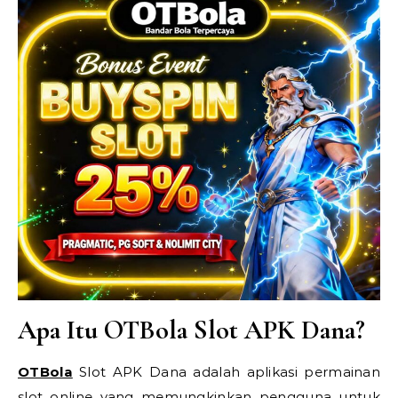
Apa Itu OTBola Slot APK Dana?
OTBola
Slot APK Dana adalah aplikasi permainan
slot online yang memungkinkan pengguna untuk