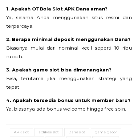
1. Apakah OTBola Slot APK Dana aman?
Ya, selama Anda menggunakan situs resmi dan
terpercaya.
2. Berapa minimal deposit menggunakan Dana?
Biasanya mulai dari nominal kecil seperti 10 ribu
rupiah.
3. Apakah game slot bisa dimenangkan?
Bisa, terutama jika menggunakan strategi yang
tepat.
4. Apakah tersedia bonus untuk member baru?
Ya, biasanya ada bonus welcome hingga free spin.
APK slot
aplikasi slot
Dana slot
game gacor