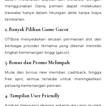
menggunakan Dana, pemain dapat melakukan
transaksi hanya dalam hitungan detik tanpa biaya
tambahan.
2. Banyak Pilihan Game Gacor
OTBola menyediakan ratusan permainan slot dari
berbagai provider ternama yang dikenal memiliki
tingkat kemenangan tinggi (gacor).
3. Bonus dan Promo Melimpah
Mulai dari bonus new member, cashback, hingga
free spin, semua tersedia untuk meningkatkan
peluang kemenangan pemain.
4. Tampilan User Friendly
Aplikasi dirancang dengan antarmuka yang mudah