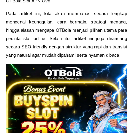
OTBola Slot APK Ovo.
Pada artikel ini, kita akan membahas secara lengkap
mengenai keunggulan, cara bermain, strategi menang,
hingga alasan mengapa OTBola menjadi pilihan utama para
pecinta slot online. Selain itu, artikel ini juga dirancang
secara SEO-friendly dengan struktur yang rapi dan transisi
yang natural agar mudah dipahami serta nyaman dibaca.