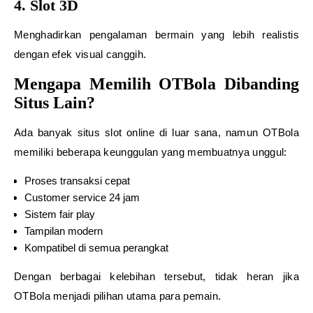
4. Slot 3D
Menghadirkan pengalaman bermain yang lebih realistis
dengan efek visual canggih.
Mengapa Memilih OTBola Dibanding
Situs Lain?
Ada banyak situs slot online di luar sana, namun OTBola
memiliki beberapa keunggulan yang membuatnya unggul:
Proses transaksi cepat
Customer service 24 jam
Sistem fair play
Tampilan modern
Kompatibel di semua perangkat
Dengan berbagai kelebihan tersebut, tidak heran jika
OTBola menjadi pilihan utama para pemain.