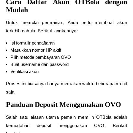
Cara Daftar Akun OTBola dengan
Mudah
Untuk memulai permainan, Anda perlu membuat akun
terlebih dahulu. Berikut langkahnya:
Isi formulir pendaftaran
Masukkan nomor HP aktif
Pilih metode pembayaran OVO
Buat username dan password
Verifikasi akun
Proses ini biasanya hanya memakan waktu beberapa menit
saja.
Panduan Deposit Menggunakan OVO
Salah satu alasan utama pemain memilih OTBola adalah
kemudahan deposit menggunakan OVO. Berikut