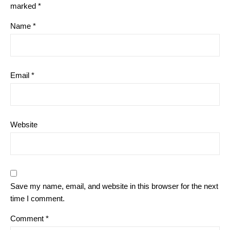
marked
*
Name
*
Email
*
Website
Save my name, email, and website in this browser for the next
time I comment.
Comment
*