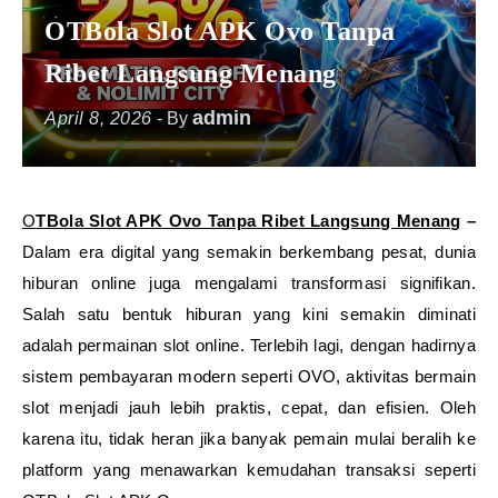
OTBola Slot APK Ovo Tanpa
Ribet Langsung Menang
admin
April 8, 2026
- By
OTBola Slot APK Ovo Tanpa Ribet Langsung Menang
–
Dalam era digital yang semakin berkembang pesat, dunia
hiburan online juga mengalami transformasi signifikan.
Salah satu bentuk hiburan yang kini semakin diminati
adalah permainan slot online. Terlebih lagi, dengan hadirnya
sistem pembayaran modern seperti OVO, aktivitas bermain
slot menjadi jauh lebih praktis, cepat, dan efisien. Oleh
karena itu, tidak heran jika banyak pemain mulai beralih ke
platform yang menawarkan kemudahan transaksi seperti