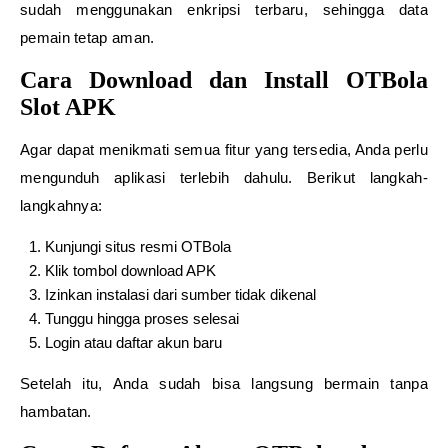
sudah menggunakan enkripsi terbaru, sehingga data
pemain tetap aman.
Cara Download dan Install OTBola
Slot APK
Agar dapat menikmati semua fitur yang tersedia, Anda perlu
mengunduh aplikasi terlebih dahulu. Berikut langkah-
langkahnya:
Kunjungi situs resmi OTBola
Klik tombol download APK
Izinkan instalasi dari sumber tidak dikenal
Tunggu hingga proses selesai
Login atau daftar akun baru
Setelah itu, Anda sudah bisa langsung bermain tanpa
hambatan.