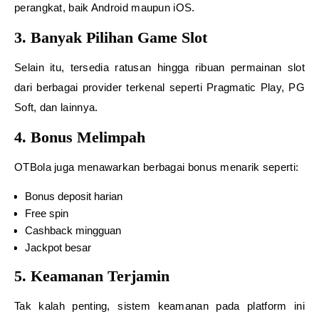
perangkat, baik Android maupun iOS.
3. Banyak Pilihan Game Slot
Selain itu, tersedia ratusan hingga ribuan permainan slot
dari berbagai provider terkenal seperti Pragmatic Play, PG
Soft, dan lainnya.
4. Bonus Melimpah
OTBola juga menawarkan berbagai bonus menarik seperti:
Bonus deposit harian
Free spin
Cashback mingguan
Jackpot besar
5. Keamanan Terjamin
Tak kalah penting, sistem keamanan pada platform ini