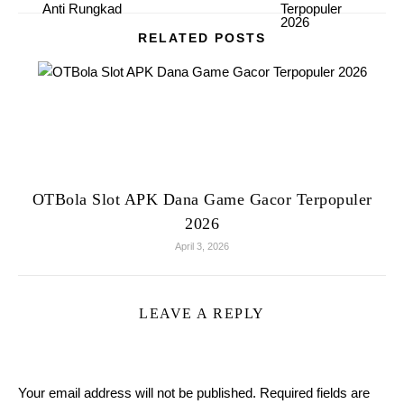
RELATED POSTS
OTBola Slot APK Dana Game Gacor Terpopuler
2026
April 3, 2026
LEAVE A REPLY
Your email address will not be published.
Required fields are