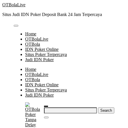
Skip
OTBolaLive
to
Situs Judi IDN Poker Deposit Bank 24 Jam Terpercaya
content
Home
OTBolaLive
OTBola
IDN Poker Online
Situs Poker Terpercaya
Judi IDN Poker
Home
OTBolaLive
OTBola
IDN Poker Online
Situs Poker Terpercaya
Judi IDN Poker
Search
for: