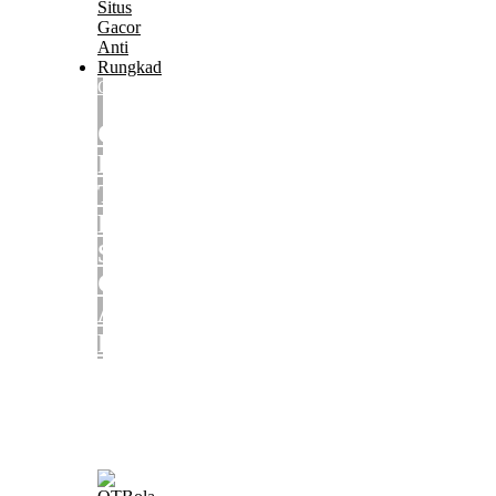
OTBola
OTBola
Poker
Tanpa
Delay
Situs
Gacor
Anti
Rungkad