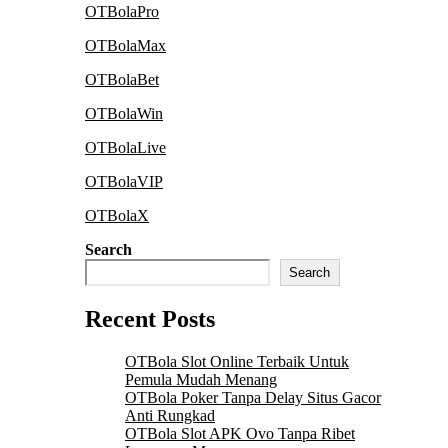
OTBolaPro
OTBolaMax
OTBolaBet
OTBolaWin
OTBolaLive
OTBolaVIP
OTBolaX
Search
Search
Recent Posts
OTBola Slot Online Terbaik Untuk
Pemula Mudah Menang
OTBola Poker Tanpa Delay Situs Gacor
Anti Rungkad
OTBola Slot APK Ovo Tanpa Ribet