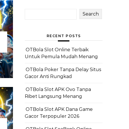
Search
RECENT POSTS
OTBola Slot Online Terbaik
Untuk Pemula Mudah Menang
e
OTBola Poker Tanpa Delay Situs
Gacor Anti Rungkad
OTBola Slot APK Ovo Tanpa
Ribet Langsung Menang
OTBola Slot APK Dana Game
Gacor Terpopuler 2026