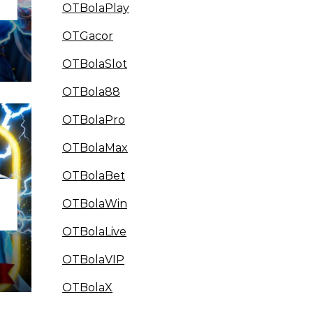
OTBolaPlay
OTGacor
OTBolaSlot
OTBola88
OTBolaPro
OTBolaMax
OTBolaBet
OTBolaWin
OTBolaLive
OTBolaVIP
OTBolaX