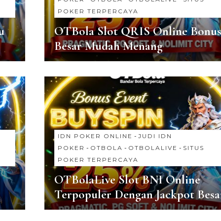
POKER TERPERCAYA
u
OTBola Slot QRIS Online Bonu
Besar Mudah Menang
IDN POKER ONLINE
-
JUDI IDN
POKER
-
OTBOLA
-
OTBOLALIVE
-
SITUS
POKER TERPERCAYA
OTBolaLive Slot BNI Online
Terpopuler Dengan Jackpot Besa