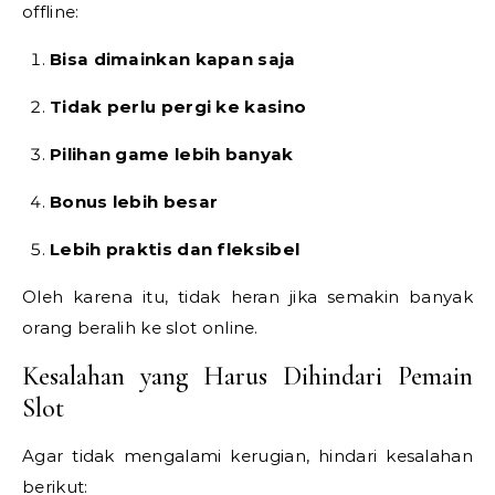
offline:
Bisa dimainkan kapan saja
Tidak perlu pergi ke kasino
Pilihan game lebih banyak
Bonus lebih besar
Lebih praktis dan fleksibel
Oleh karena itu, tidak heran jika semakin banyak
orang beralih ke slot online.
Kesalahan yang Harus Dihindari Pemain
Slot
Agar tidak mengalami kerugian, hindari kesalahan
berikut: