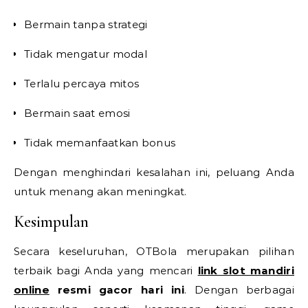
Bermain tanpa strategi
Tidak mengatur modal
Terlalu percaya mitos
Bermain saat emosi
Tidak memanfaatkan bonus
Dengan menghindari kesalahan ini, peluang Anda
untuk menang akan meningkat.
Kesimpulan
Secara keseluruhan, OTBola merupakan pilihan
terbaik bagi Anda yang mencari
link slot mandiri
online
resmi gacor hari ini
. Dengan berbagai