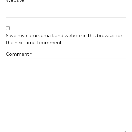
Website
Save my name, email, and website in this browser for
the next time I comment.
Comment
*