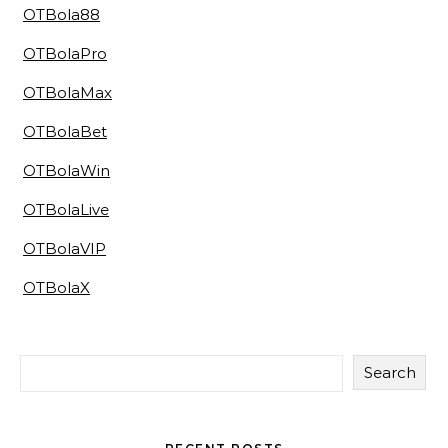
OTBola88
OTBolaPro
OTBolaMax
OTBolaBet
OTBolaWin
OTBolaLive
OTBolaVIP
OTBolaX
Search