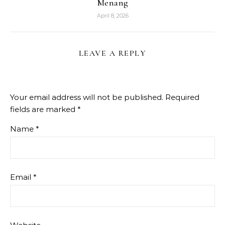
Menang
April 8, 2026
LEAVE A REPLY
Your email address will not be published.
Required
fields are marked
*
Name
*
Email
*