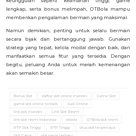
keunggulan seperti keamanan tinggi, game
lengkap, serta bonus melimpah, OTBola mampu
memberikan pengalaman bermain yang maksimal.
Namun demikian, penting untuk selalu bermain
secara bijak dan bertanggung jawab. Gunakan
strategi yang tepat, kelola modal dengan baik, dan
manfaatkan semua fitur yang tersedia. Dengan
begitu, peluang Anda untuk meraih kemenangan
akan semakin besar.
Bonus Slot
daftar slot online mandiri
Game Slot
game slot online terbaik
Judi Online
link slot mandiri
Link Slot Resmi
link slot resmi Indonesia
otbola
OTBola slot resmi
RTP Slot Tinggi
RTP Tinggi
situs slot terpercaya
Slot Gacor
slot gacor terbaru