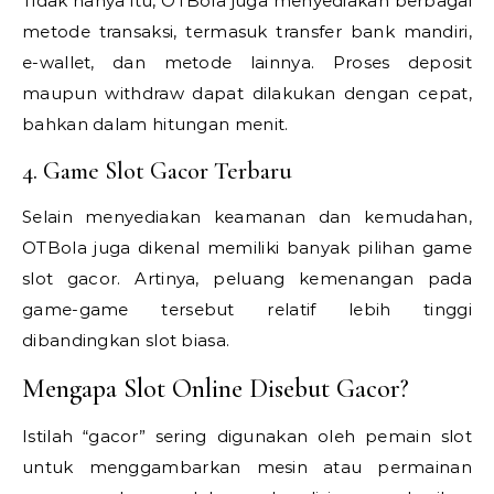
Tidak hanya itu, OTBola juga menyediakan berbagai
metode transaksi, termasuk transfer bank mandiri,
e-wallet, dan metode lainnya. Proses deposit
maupun withdraw dapat dilakukan dengan cepat,
bahkan dalam hitungan menit.
4. Game Slot Gacor Terbaru
Selain menyediakan keamanan dan kemudahan,
OTBola juga dikenal memiliki banyak pilihan game
slot gacor. Artinya, peluang kemenangan pada
game-game tersebut relatif lebih tinggi
dibandingkan slot biasa.
Mengapa Slot Online Disebut Gacor?
Istilah “gacor” sering digunakan oleh pemain slot
untuk menggambarkan mesin atau permainan