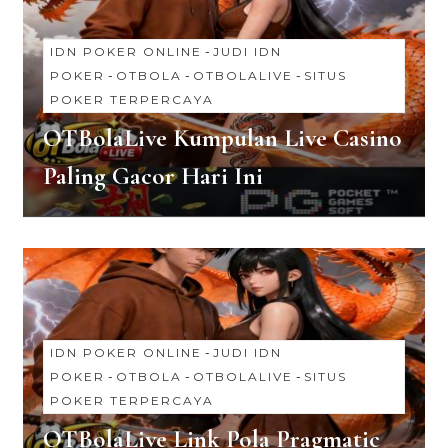
IDN POKER ONLINE
-
JUDI IDN
POKER
-
OTBOLA
-
OTBOLALIVE
-
SITUS
POKER TERPERCAYA
OTBolaLive Kumpulan Live Casino
Paling Gacor Hari Ini
IDN POKER ONLINE
-
JUDI IDN
POKER
-
OTBOLA
-
OTBOLALIVE
-
SITUS
POKER TERPERCAYA
OTBolaLive Link Pola Pragmatic