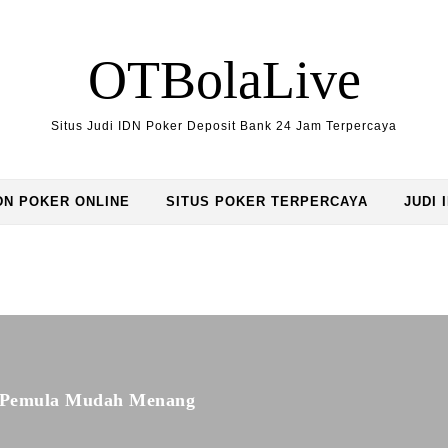
OTBolaLive
Situs Judi IDN Poker Deposit Bank 24 Jam Terpercaya
DN POKER ONLINE
SITUS POKER TERPERCAYA
JUDI 
k Pemula Mudah Menang