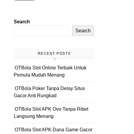
Search
Search
RECENT POSTS
OTBola Slot Online Terbaik Untuk
Pemula Mudah Menang
OTBola Poker Tanpa Delay Situs
Gacor Anti Rungkad
OTBola Slot APK Ovo Tanpa Ribet
Langsung Menang
OTBola Slot APK Dana Game Gacor