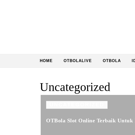
Skip to content
HOME
OTBOLALIVE
OTBOLA
I
Uncategorized
UNCATEGORIZED
OTBola Slot Online Terbaik Untu