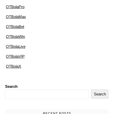
OTBolaPro
OTBolaMax
OTBolaBet
OTBolaWin
OTBolaLive
OTBolaVIP
OTBolaX
Search
Search
RECENT POSTS