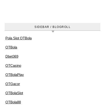
SIDEBAR / BLOGROLL
Pola Slot OTBola
OTBola
Dbet369
OTCasino
OTBolaPlay
OTGacor
OTBolaSlot
OTBola88