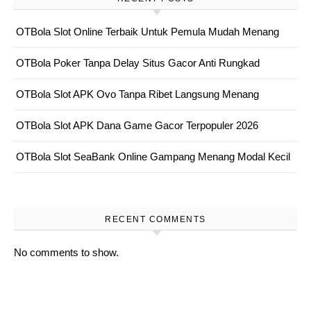
OTBola Slot Online Terbaik Untuk Pemula Mudah Menang
OTBola Poker Tanpa Delay Situs Gacor Anti Rungkad
OTBola Slot APK Ovo Tanpa Ribet Langsung Menang
OTBola Slot APK Dana Game Gacor Terpopuler 2026
OTBola Slot SeaBank Online Gampang Menang Modal Kecil
RECENT COMMENTS
No comments to show.