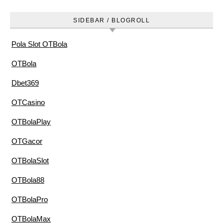
SIDEBAR / BLOGROLL
Pola Slot OTBola
OTBola
Dbet369
OTCasino
OTBolaPlay
OTGacor
OTBolaSlot
OTBola88
OTBolaPro
OTBolaMax