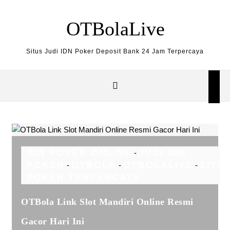
Skip to content
OTBolaLive
Situs Judi IDN Poker Deposit Bank 24 Jam Terpercaya
IDN POKER ONLINE
JUDI IDN
-
POKER
OTBOLA
OTBOLALIVE
SITU
-
-
-
POKER TERPERCAYA
OTBola Link Slot Mandiri Online Resmi
Gacor Hari Ini