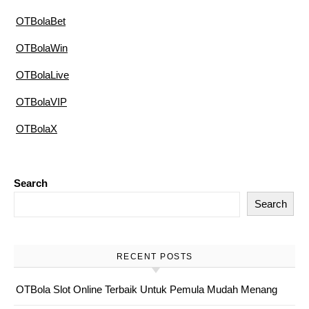
OTBolaBet
OTBolaWin
OTBolaLive
OTBolaVIP
OTBolaX
Search
Search
RECENT POSTS
OTBola Slot Online Terbaik Untuk Pemula Mudah Menang