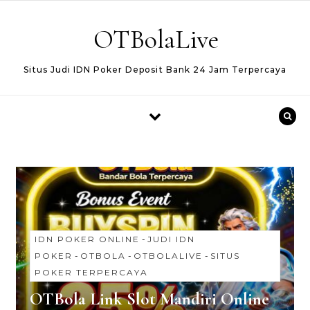
Skip to content
OTBolaLive
Situs Judi IDN Poker Deposit Bank 24 Jam Terpercaya
IDN POKER ONLINE
-
JUDI IDN
POKER
-
OTBOLA
-
OTBOLALIVE
-
SITUS
POKER TERPERCAYA
OTBola Link Slot Mandiri Online