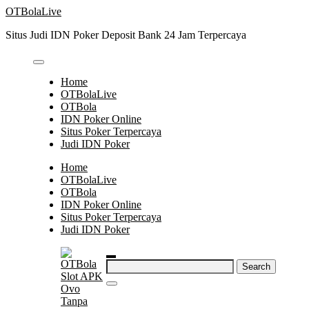
Skip
OTBolaLive
to
Situs Judi IDN Poker Deposit Bank 24 Jam Terpercaya
content
Home
OTBolaLive
OTBola
IDN Poker Online
Situs Poker Terpercaya
Judi IDN Poker
Home
OTBolaLive
OTBola
IDN Poker Online
Situs Poker Terpercaya
Judi IDN Poker
Search
for: