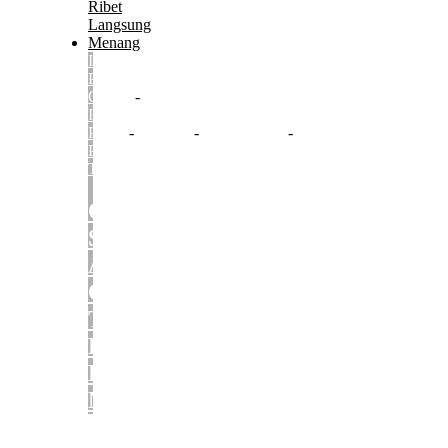
IDN
Poker
Online
-
Judi
IDN
Poker
-
OTBola
-
OTBolaLive
-
Situs
Poker
Terpercaya
OTBola
Slot
APK
Ovo
Tanpa
Ribet
Langsung
Menang