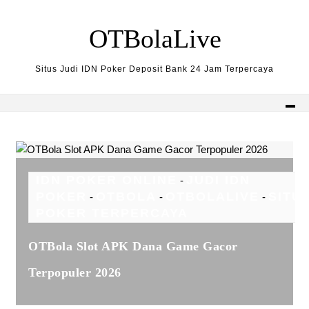
Skip to content
OTBolaLive
Situs Judi IDN Poker Deposit Bank 24 Jam Terpercaya
IDN POKER ONLINE
JUDI IDN
-
POKER
OTBOLA
OTBOLALIVE
SITU
-
-
-
POKER TERPERCAYA
OTBola Slot APK Dana Game Gacor
Terpopuler 2026