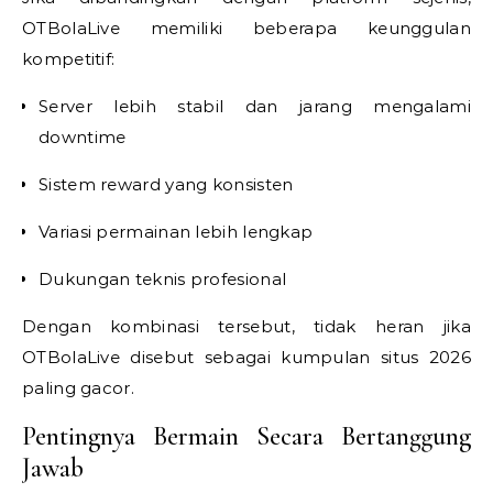
OTBolaLive memiliki beberapa keunggulan
kompetitif:
Server lebih stabil dan jarang mengalami
downtime
Sistem reward yang konsisten
Variasi permainan lebih lengkap
Dukungan teknis profesional
Dengan kombinasi tersebut, tidak heran jika
OTBolaLive disebut sebagai kumpulan situs 2026
paling gacor.
Pentingnya Bermain Secara Bertanggung
Jawab