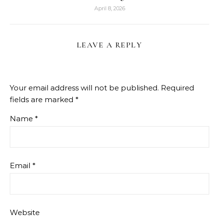
April 8, 2026
LEAVE A REPLY
Your email address will not be published.
Required
fields are marked
*
Name
*
Email
*
Website