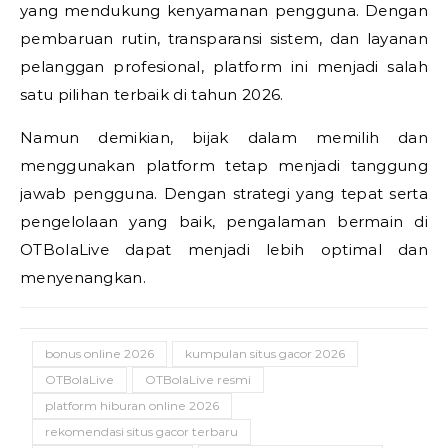
yang mendukung kenyamanan pengguna. Dengan
pembaruan rutin, transparansi sistem, dan layanan
pelanggan profesional, platform ini menjadi salah
satu pilihan terbaik di tahun 2026.
Namun demikian, bijak dalam memilih dan
menggunakan platform tetap menjadi tanggung
jawab pengguna. Dengan strategi yang tepat serta
pengelolaan yang baik, pengalaman bermain di
OTBolaLive dapat menjadi lebih optimal dan
menyenangkan.
bonus online 2026
kumpulan situs gacor 2026
OTBolaLive
OTBolaLive resmi
platform hiburan online 2026
rekomendasi situs gacor terbaru