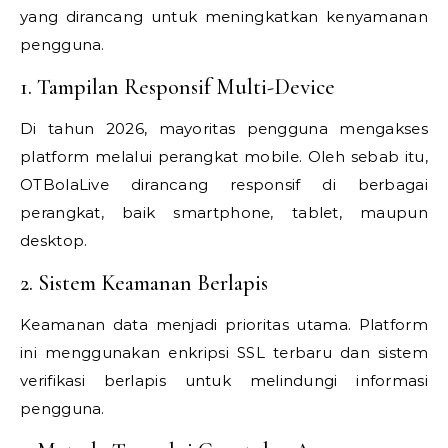
yang dirancang untuk meningkatkan kenyamanan
pengguna.
1. Tampilan Responsif Multi-Device
Di tahun 2026, mayoritas pengguna mengakses
platform melalui perangkat mobile. Oleh sebab itu,
OTBolaLive dirancang responsif di berbagai
perangkat, baik smartphone, tablet, maupun
desktop.
2. Sistem Keamanan Berlapis
Keamanan data menjadi prioritas utama. Platform
ini menggunakan enkripsi SSL terbaru dan sistem
verifikasi berlapis untuk melindungi informasi
pengguna.