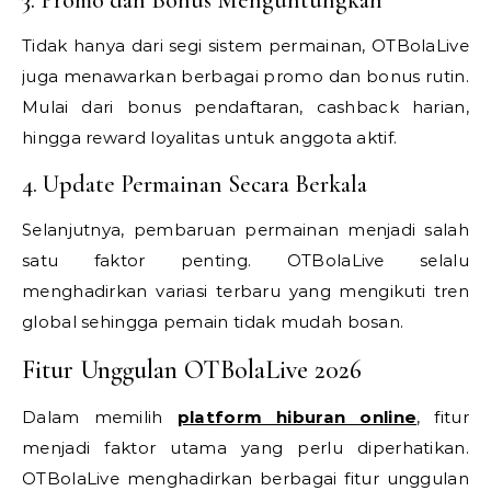
3. Promo dan Bonus Menguntungkan
Tidak hanya dari segi sistem permainan, OTBolaLive
juga menawarkan berbagai promo dan bonus rutin.
Mulai dari bonus pendaftaran, cashback harian,
hingga reward loyalitas untuk anggota aktif.
4. Update Permainan Secara Berkala
Selanjutnya, pembaruan permainan menjadi salah
satu faktor penting. OTBolaLive selalu
menghadirkan variasi terbaru yang mengikuti tren
global sehingga pemain tidak mudah bosan.
Fitur Unggulan OTBolaLive 2026
Dalam memilih
platform hiburan online
, fitur
menjadi faktor utama yang perlu diperhatikan.
OTBolaLive menghadirkan berbagai fitur unggulan