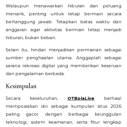
Walaupun menawarkan hiburan dan peluang
menarik, penting untuk tetap bermain secara
bertanggung jawab. Tetapkan batas waktu dan
anggaran agar aktivitas bermain tetap menjadi
hiburan, bukan beban.
Selain itu, hindari menjadikan permainan sebagai
sumber penghasilan utama. Anggaplah sebagai
sarana rekreasi digital yang memberikan keseruan
dan pengalaman berbeda.
Kesimpulan
Secara keseluruhan,
OTBolaLive
berhasil
memposisikan diri sebagai kumpulan situs 2026
paling gacor dengan berbagai keunggulan
teknologi, sistem keamanan, serta fitur lengkap