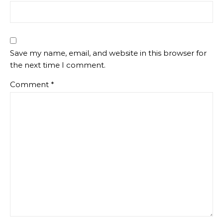
Save my name, email, and website in this browser for
the next time I comment.
Comment
*