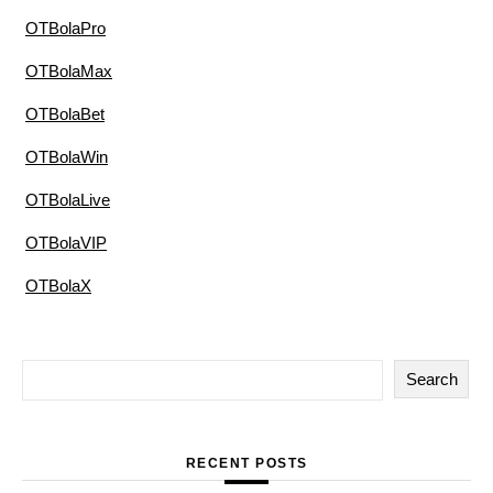
OTBolaPro
OTBolaMax
OTBolaBet
OTBolaWin
OTBolaLive
OTBolaVIP
OTBolaX
Search
RECENT POSTS