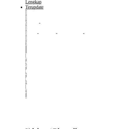
IDN
Poker
Online
-
Judi
IDN
Poker
-
OTBola
-
OTBolaLive
-
Situs
Poker
Terpercaya
Kumpulan
Slot
OTBolaLive
Game
Lengkap
Terupdate