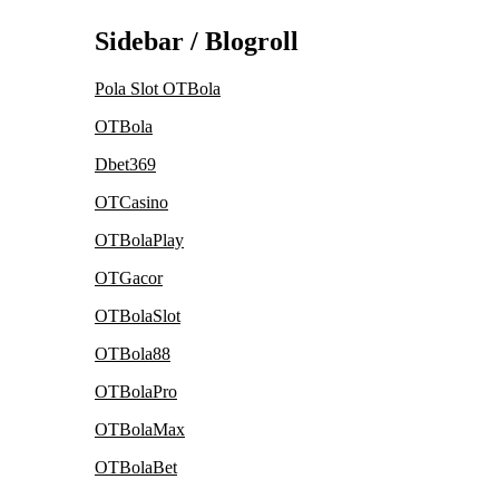
Sidebar / Blogroll
Pola Slot OTBola
OTBola
Dbet369
OTCasino
OTBolaPlay
OTGacor
OTBolaSlot
OTBola88
OTBolaPro
OTBolaMax
OTBolaBet