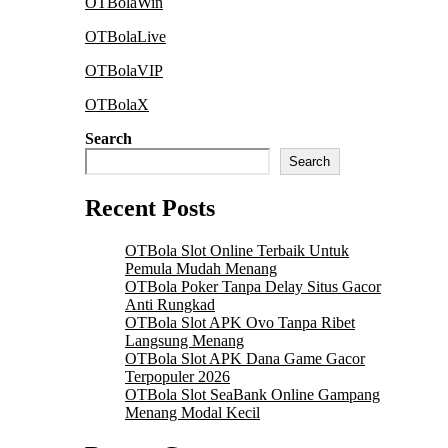
OTBolaWin
OTBolaLive
OTBolaVIP
OTBolaX
Search
Search
Recent Posts
OTBola Slot Online Terbaik Untuk
Pemula Mudah Menang
OTBola Poker Tanpa Delay Situs Gacor
Anti Rungkad
OTBola Slot APK Ovo Tanpa Ribet
Langsung Menang
OTBola Slot APK Dana Game Gacor
Terpopuler 2026
OTBola Slot SeaBank Online Gampang
Menang Modal Kecil