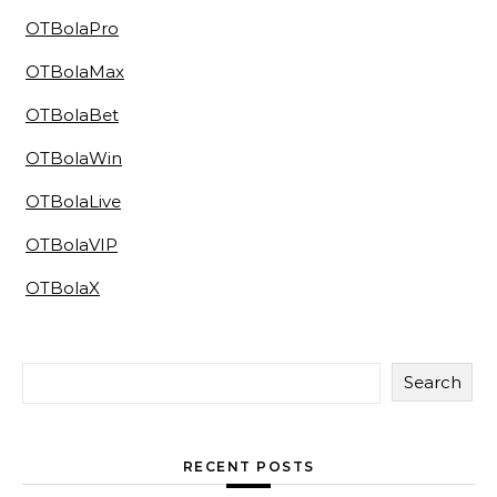
OTBolaPro
OTBolaMax
OTBolaBet
OTBolaWin
OTBolaLive
OTBolaVIP
OTBolaX
Search
RECENT POSTS