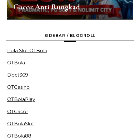
Gacor Anti Rungkad
SIDEBAR / BLOGROLL
Pola Slot OTBola
OTBola
Dbet369
OTCasino
OTBolaPlay
OTGacor
OTBolaSlot
OTBola88