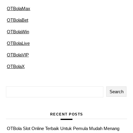
OTBolaMax
OTBolaBet
OTBolaWin
OTBolaLive
OTBolaVIP
OTBolaX
Search
RECENT POSTS
OTBola Slot Online Terbaik Untuk Pemula Mudah Menang