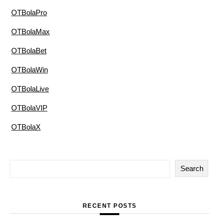
OTBolaPro
OTBolaMax
OTBolaBet
OTBolaWin
OTBolaLive
OTBolaVIP
OTBolaX
Search
RECENT POSTS