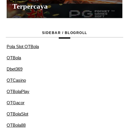
Terpercaya
SIDEBAR / BLOGROLL
Pola Slot OTBola
OTBola
Dbet369
OTCasino
OTBolaPlay
OTGacor
OTBolaSlot
OTBola88