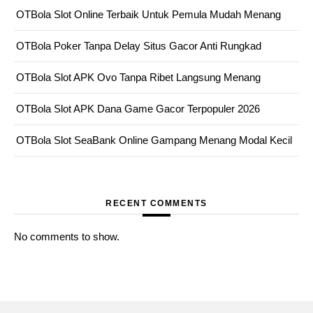
OTBola Slot Online Terbaik Untuk Pemula Mudah Menang
OTBola Poker Tanpa Delay Situs Gacor Anti Rungkad
OTBola Slot APK Ovo Tanpa Ribet Langsung Menang
OTBola Slot APK Dana Game Gacor Terpopuler 2026
OTBola Slot SeaBank Online Gampang Menang Modal Kecil
RECENT COMMENTS
No comments to show.