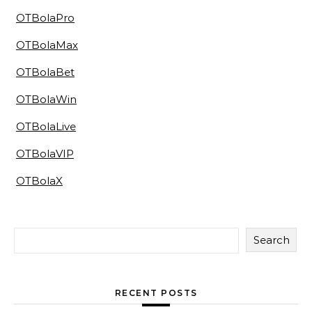
OTBolaPro
OTBolaMax
OTBolaBet
OTBolaWin
OTBolaLive
OTBolaVIP
OTBolaX
Search
RECENT POSTS