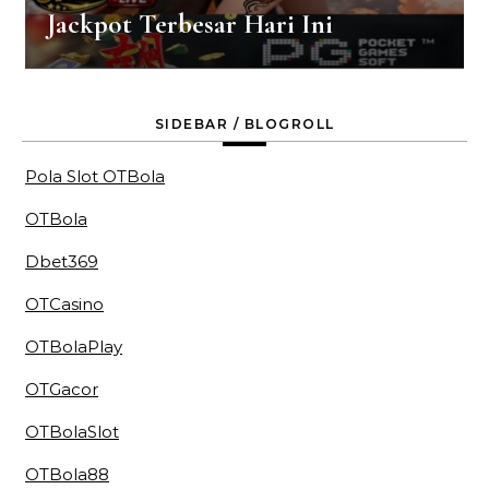
Jackpot Terbesar Hari Ini
SIDEBAR / BLOGROLL
Pola Slot OTBola
OTBola
Dbet369
OTCasino
OTBolaPlay
OTGacor
OTBolaSlot
OTBola88