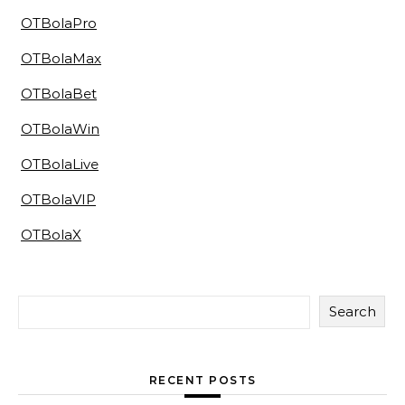
OTBolaPro
OTBolaMax
OTBolaBet
OTBolaWin
OTBolaLive
OTBolaVIP
OTBolaX
Search
RECENT POSTS