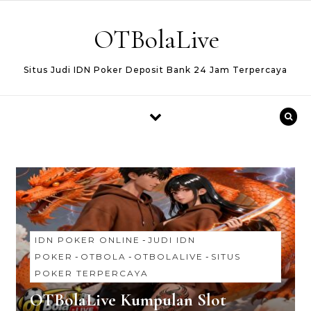
Skip to content
OTBolaLive
Situs Judi IDN Poker Deposit Bank 24 Jam Terpercaya
IDN POKER ONLINE
-
JUDI IDN
POKER
-
OTBOLA
-
OTBOLALIVE
-
SITUS
POKER TERPERCAYA
OTBolaLive Kumpulan Slot