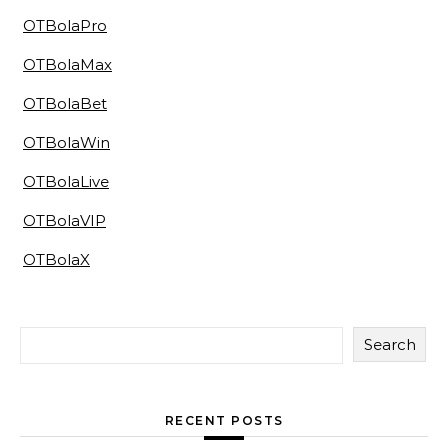
OTBolaPro
OTBolaMax
OTBolaBet
OTBolaWin
OTBolaLive
OTBolaVIP
OTBolaX
Search
RECENT POSTS