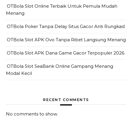
OTBola Slot Online Terbaik Untuk Pemula Mudah
Menang
OTBola Poker Tanpa Delay Situs Gacor Anti Rungkad
OTBola Slot APK Ovo Tanpa Ribet Langsung Menang
OTBola Slot APK Dana Game Gacor Terpopuler 2026
OTBola Slot SeaBank Online Gampang Menang
Modal Kecil
RECENT COMMENTS
No comments to show.