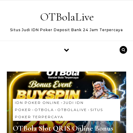
Skip to content
OTBolaLive
Situs Judi IDN Poker Deposit Bank 24 Jam Terpercaya
IDN POKER ONLINE
-
JUDI IDN
POKER
-
OTBOLA
-
OTBOLALIVE
-
SITUS
POKER TERPERCAYA
OTBola Slot QRIS Online Bonus