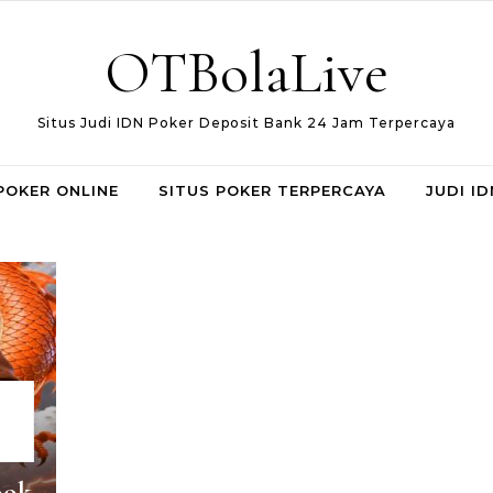
OTBolaLive
Situs Judi IDN Poker Deposit Bank 24 Jam Terpercaya
POKER ONLINE
SITUS POKER TERPERCAYA
JUDI I
ook