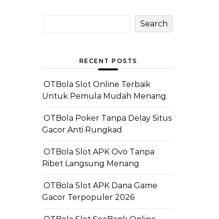
Search
RECENT POSTS
OTBola Slot Online Terbaik
Untuk Pemula Mudah Menang
OTBola Poker Tanpa Delay Situs
Gacor Anti Rungkad
OTBola Slot APK Ovo Tanpa
Ribet Langsung Menang
OTBola Slot APK Dana Game
Gacor Terpopuler 2026