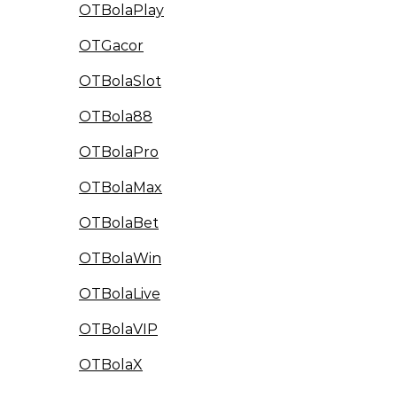
OTBolaPlay
OTGacor
OTBolaSlot
OTBola88
OTBolaPro
OTBolaMax
OTBolaBet
OTBolaWin
OTBolaLive
OTBolaVIP
OTBolaX