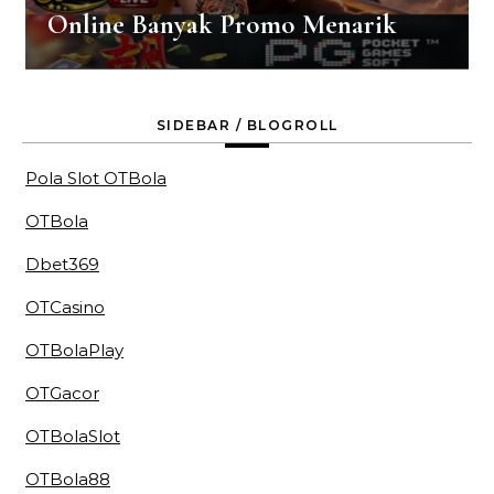
Online Banyak Promo Menarik
SIDEBAR / BLOGROLL
Pola Slot OTBola
OTBola
Dbet369
OTCasino
OTBolaPlay
OTGacor
OTBolaSlot
OTBola88