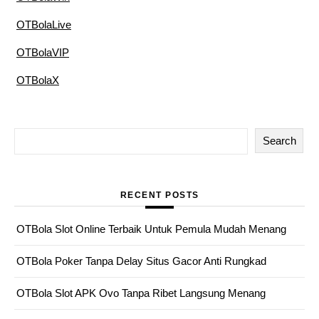
OTBolaLive
OTBolaVIP
OTBolaX
Search
RECENT POSTS
OTBola Slot Online Terbaik Untuk Pemula Mudah Menang
OTBola Poker Tanpa Delay Situs Gacor Anti Rungkad
OTBola Slot APK Ovo Tanpa Ribet Langsung Menang