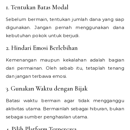
1. Tentukan Batas Modal
Sebelum bermain, tentukan jumlah dana yang siap
digunakan. Jangan pernah menggunakan dana
kebutuhan pokok untuk berjudi.
2. Hindari Emosi Berlebihan
Kemenangan maupun kekalahan adalah bagian
dari permainan. Oleh sebab itu, tetaplah tenang
dan jangan terbawa emosi.
3. Gunakan Waktu dengan Bijak
Batasi waktu bermain agar tidak mengganggu
aktivitas utama. Bermainlah sebagai hiburan, bukan
sebagai sumber penghasilan utama.
4. Pilih Platform Terpercaya