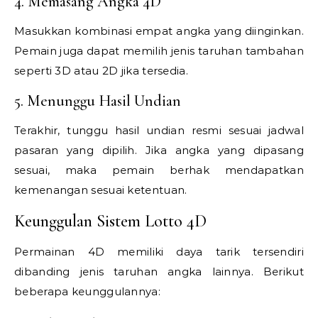
4. Memasang Angka 4D
Masukkan kombinasi empat angka yang diinginkan.
Pemain juga dapat memilih jenis taruhan tambahan
seperti 3D atau 2D jika tersedia.
5. Menunggu Hasil Undian
Terakhir, tunggu hasil undian resmi sesuai jadwal
pasaran yang dipilih. Jika angka yang dipasang
sesuai, maka pemain berhak mendapatkan
kemenangan sesuai ketentuan.
Keunggulan Sistem Lotto 4D
Permainan 4D memiliki daya tarik tersendiri
dibanding jenis taruhan angka lainnya. Berikut
beberapa keunggulannya: