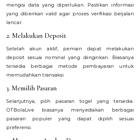
mengisi data yang diperlukan. Pastikan informasi
yang diberikan valid agar proses verifikasi berjalan
lancar.
2. Melakukan Deposit
Setelah akun aktif, pemain dapat melakukan
deposit sesuai nominal yang diinginkan. Biasanya
tersedia berbagai metode pembayaran untuk
memudahkan transaksi.
3. Memilih Pasaran
Selanjutnya, pilih pasaran togel yang tersedia.
OTBolaLive biasanya menyediakan berbagai
pasaran populer yang dapat dipilih sesuai
preferensi.