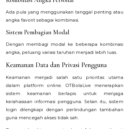
Kombinasi Angka Personal
Ada pula yang menggunakan tanggal penting atau
angka favorit sebagai kombinasi.
Sistem Pembagian Modal
Dengan membagi modal ke beberapa kombinasi
angka, peluang variasi taruhan menjadi lebih luas.
Keamanan Data dan Privasi Pengguna
Keamanan menjadi salah satu prioritas utama
dalam platform online. OTBolaLive menerapkan
sistem keamanan berlapis untuk menjaga
kerahasiaan informasi pengguna. Selain itu, sistem
login dilengkapi dengan perlindungan tambahan
guna mencegah akses tidak sah.