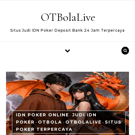
Skip to content
OTBolaLive
Situs Judi IDN Poker Deposit Bank 24 Jam Terpercaya
IDN POKER ONLINE
JUDI IDN
-
POKER
OTBOLA
OTBOLALIVE
SITUS
-
-
-
POKER TERPERCAYA