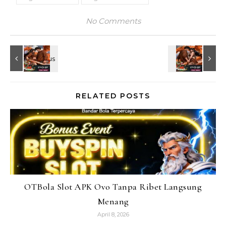
No Comments
RELATED POSTS
OTBola Slot APK Ovo Tanpa Ribet Langsung
Menang
April 8, 2026