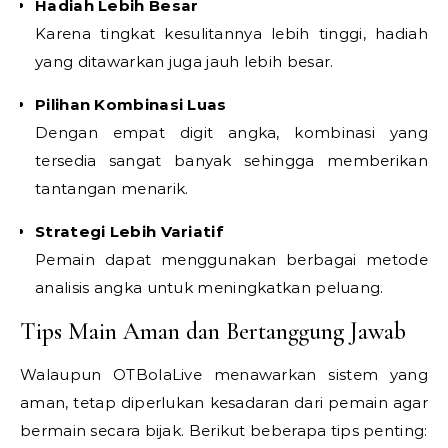
Hadiah Lebih Besar
Karena tingkat kesulitannya lebih tinggi, hadiah
yang ditawarkan juga jauh lebih besar.
Pilihan Kombinasi Luas
Dengan empat digit angka, kombinasi yang
tersedia sangat banyak sehingga memberikan
tantangan menarik.
Strategi Lebih Variatif
Pemain dapat menggunakan berbagai metode
analisis angka untuk meningkatkan peluang.
Tips Main Aman dan Bertanggung Jawab
Walaupun OTBolaLive menawarkan sistem yang
aman, tetap diperlukan kesadaran dari pemain agar
bermain secara bijak. Berikut beberapa tips penting: