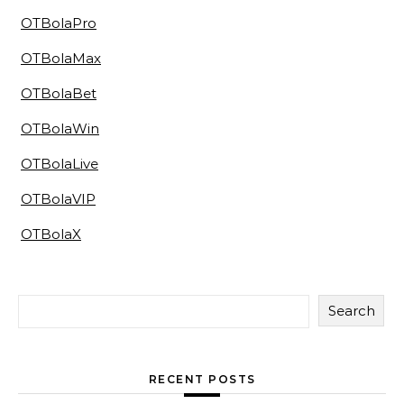
OTBolaPro
OTBolaMax
OTBolaBet
OTBolaWin
OTBolaLive
OTBolaVIP
OTBolaX
Search
RECENT POSTS