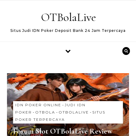
Skip to content
OTBolaLive
Situs Judi IDN Poker Deposit Bank 24 Jam Terpercaya
IDN POKER ONLINE
-
JUDI IDN
POKER
-
OTBOLA
-
OTBOLALIVE
-
SITUS
POKER TERPERCAYA
Forum Slot OTBolaLive Review