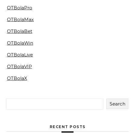
OTBolaPro
OTBolaMax
OTBolaBet
OTBolaWin
OTBolaLive
OTBolaVIP
OTBolaX
Search
RECENT POSTS