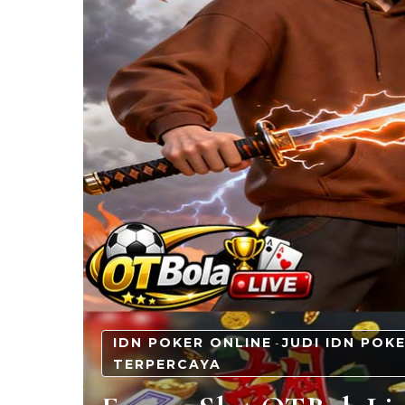
IDN POKER ONLINE
JUDI IDN POK
-
TERPERCAYA