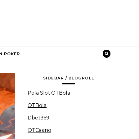
DN POKER
SIDEBAR / BLOGROLL
Pola Slot OTBola
OTBola
Dbet369
OTCasino