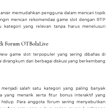
organisir memudahkan pengguna dalam mencari topik
ng ingin mencari rekomendasi game slot dengan RTP
u kategori yang relevan tanpa harus menelusuri
 di Forum OTBolaLive
view game slot terpopuler yang sering dibahas di
ini dirangkum dari berbagai diskusi yang berkembang
menjadi salah satu kategori yang paling banyak
ita yang menarik serta fitur bonus interaktif yang
 hidup. Para anggota forum sering menyebutkan