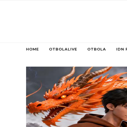
Skip to content
HOME
OTBOLALIVE
OTBOLA
IDN 