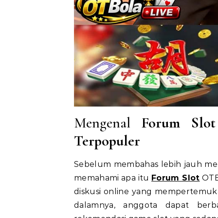
Mengenal
Forum Slot
Terpopuler
Sebelum membahas lebih jauh men
memahami apa itu
Forum Slot
OTBo
diskusi online yang mempertemukan
dalamnya, anggota dapat berba