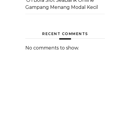
OTBola Slot SeaBank Online
Gampang Menang Modal Kecil
RECENT COMMENTS
No comments to show.