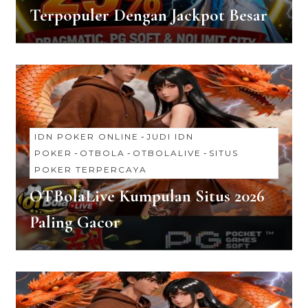
Terpopuler Dengan Jackpot Besar
IDN POKER ONLINE
-
JUDI IDN
POKER
-
OTBOLA
-
OTBOLALIVE
-
SITUS
POKER TERPERCAYA
OTBolaLive Kumpulan Situs 2026
Paling Gacor