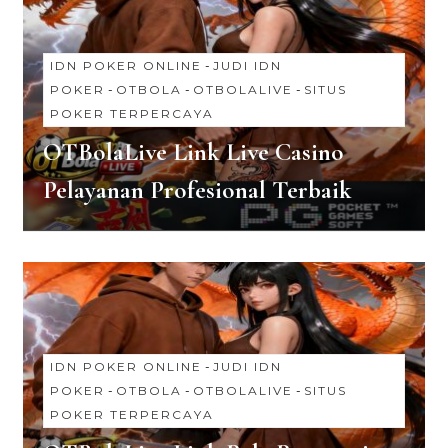
IDN POKER ONLINE
-
JUDI IDN
POKER
-
OTBOLA
-
OTBOLALIVE
-
SITUS
POKER TERPERCAYA
OTBolaLive Link Live Casino
Pelayanan Profesional Terbaik
IDN POKER ONLINE
-
JUDI IDN
POKER
-
OTBOLA
-
OTBOLALIVE
-
SITUS
POKER TERPERCAYA