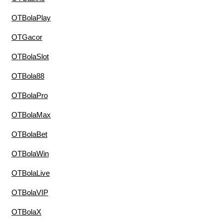
OTBolaPlay
OTGacor
OTBolaSlot
OTBola88
OTBolaPro
OTBolaMax
OTBolaBet
OTBolaWin
OTBolaLive
OTBolaVIP
OTBolaX