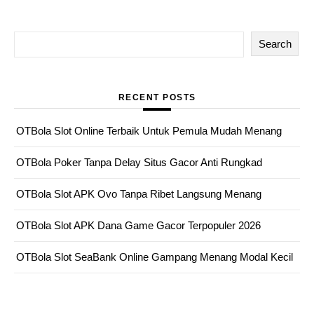
Search
RECENT POSTS
OTBola Slot Online Terbaik Untuk Pemula Mudah Menang
OTBola Poker Tanpa Delay Situs Gacor Anti Rungkad
OTBola Slot APK Ovo Tanpa Ribet Langsung Menang
OTBola Slot APK Dana Game Gacor Terpopuler 2026
OTBola Slot SeaBank Online Gampang Menang Modal Kecil