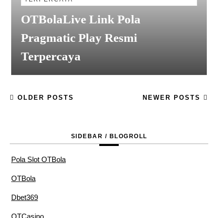
OTBolaLive Link Pola
Pragmatic Play Resmi
Terpercaya
OLDER POSTS
NEWER POSTS
SIDEBAR / BLOGROLL
Pola Slot OTBola
OTBola
Dbet369
OTCasino