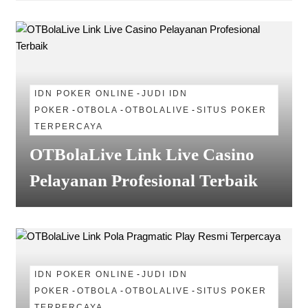
IDN POKER ONLINE
-
JUDI IDN
POKER
-
OTBOLA
-
OTBOLALIVE
-
SITUS POKER
TERPERCAYA
OTBolaLive Link Live Casino
Pelayanan Profesional Terbaik
IDN POKER ONLINE
-
JUDI IDN
POKER
-
OTBOLA
-
OTBOLALIVE
-
SITUS POKER
TERPERCAYA